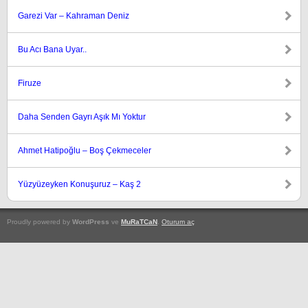
Garezi Var – Kahraman Deniz
Bu Acı Bana Uyar..
Firuze
Daha Senden Gayrı Aşık Mı Yoktur
Ahmet Hatipoğlu – Boş Çekmeceler
Yüzyüzeyken Konuşuruz – Kaş 2
Proudly powered by
WordPress
ve
MuRaTCaN
.
Oturum aç