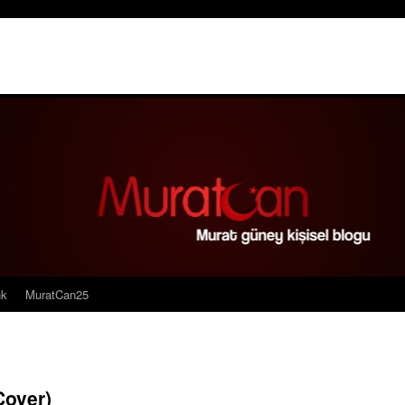
nk
MuratCan25
Cover)