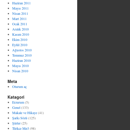
Haziran 2011
Mayıs 2011
Nisan 2011
Mart 2011
Ocak 2011
Aralık 2010
Kasım 2010
Ekim 2010
Eylül 2010
Ağustos 2010
Temmuz 2010
Haziran 2010
Mayıs 2010
Nisan 2010
Meta
Oturum aç
Katagori
Erzurum
(5)
Genel
(133)
Makale ve Hikaye
(41)
Şarkı Sözü
(125)
Şiirler
(25)
Türkçe Mp3
(98)