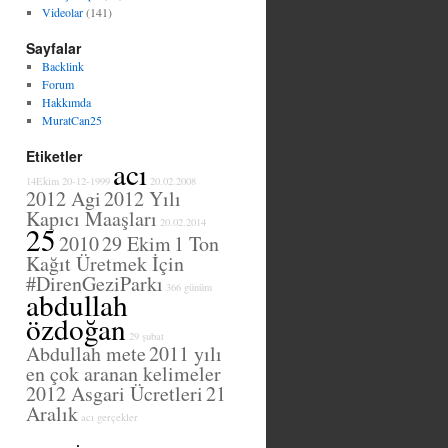
Videolar
(141)
Sayfalar
Backlink
Forum
Hakkımda
MuratCan25
Etiketler
acı
14Ekim
20-12-1999
20.02.2008
2012 Agi
2012 Yılı
Kapıcı Maaşları
20.02.2014
25
2010
29 Ekim
1 Ton
Kağıt Üretmek İçin
#DirenGeziParkı
366 günüm
abdullah
özdoğan
29 şubat
Abdullah mete
2011 yılı
en çok aranan kelimeler
2012 Asgari Ücretleri
21
Aralık
acı gerçekler