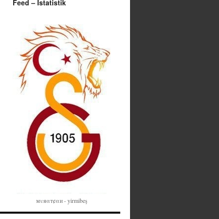
Feed – İstatistik
мυяαт¢αи - yirmibeş