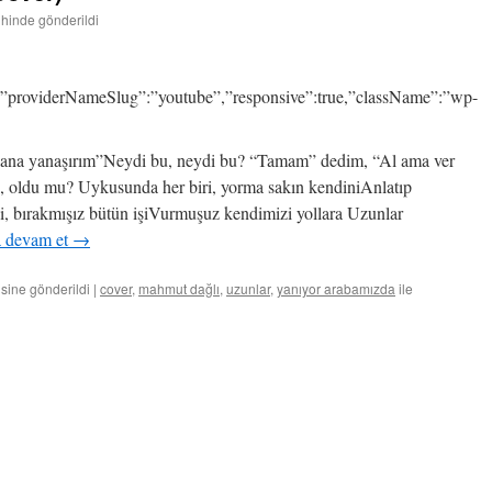
ihinde gönderildi
providerNameSlug”:”youtube”,”responsive”:true,”className”:”wp-
lana yanaşırım”Neydi bu, neydi bu? “Tamam” dedim, “Al ama ver
, oldu mu? Uykusunda her biri, yorma sakın kendiniAnlatıp
şi, bırakmışız bütün işiVurmuşuz kendimizi yollara Uzunlar
 devam et
→
isine gönderildi
|
cover
,
mahmut dağlı
,
uzunlar
,
yanıyor arabamızda
ile