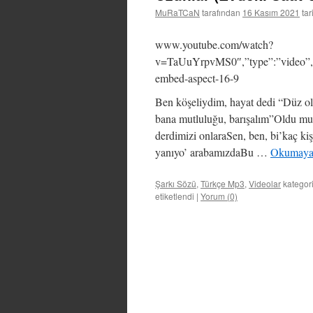
MuRaTCaN
tarafından
16 Kasım 2021
tar
www.youtube.com/watch?
v=TaUuYrpvMS0″,”type”:”video”,”
embed-aspect-16-9
Ben köşeliydim, hayat dedi “Düz o
bana mutluluğu, barışalım”Oldu mu
derdimizi onlaraSen, ben, bi’kaç ki
yanıyo’ arabamızdaBu …
Okumaya
Şarkı Sözü
,
Türkçe Mp3
,
Videolar
kategor
etiketlendi
|
Yorum (0)