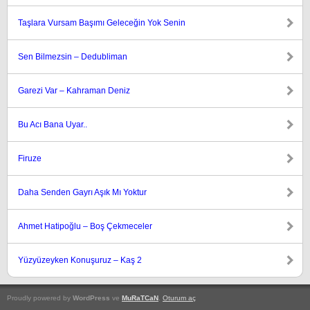
Taşlara Vursam Başımı Geleceğin Yok Senin
Sen Bilmezsin – Dedubliman
Garezi Var – Kahraman Deniz
Bu Acı Bana Uyar..
Firuze
Daha Senden Gayrı Aşık Mı Yoktur
Ahmet Hatipoğlu – Boş Çekmeceler
Yüzyüzeyken Konuşuruz – Kaş 2
Proudly powered by
WordPress
ve
MuRaTCaN
.
Oturum aç