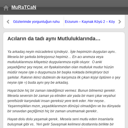
MuRaTCaN
Gözlerimde yorgunluğun ruhu
Erzurum – Kaynak Köyü 2 – Köy
var bu gece..
Resimleri
Acıların da tadı aynı Mutluluklarında…
Ya arkadaş neyin mücadelesi içindeyiz.. İşte hepimizin duyguları aynı..
Mesela bir şarkıda birleşiyoruz hepimiz… En acı anımıza veya
mutluluklarımıza kifayetsiz duygularımıza eşlik oluyor. O anki
yaşadığımız şey neyse, en fiyakalısından olan mutluluk mudur hüzün
müdür neyse işte o duygumuza bir başka noktada birleştiriyor bizi
şarkılar. Rakının ikinci dublesin de karşımıza ilk çıkan kişiyi öptüren o şey
neyse işte =) buda aynı şey be arkadaş.
Hayat bize hiç bir zaman istediğimizi vermez. Bunun bilmemiz gerekir.
Mesela seversin bir zaman ya elinden alır yada bir mani çıkar veyahut
şerefsizdir karşındaki insan gereksiz yere terk eder. Her neyse..
Yaşanmışlıkları mızın, yaşadıklarımızın dönüşü olmadığını ve bu dünyada
bir sınavdan geçtiğimizi hiç bir zaman unutmamak gerekir..
Hayatı dolu dolu yaşamak gerek.. Mesela seni mutlu eden insanlarla
buluşmak gibi vs.. Yeri gelir Savaşmak kelimesi dostlarınla birlikte bir