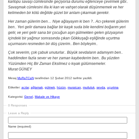
kartopu savaşı cümlesinde geçiyorsa durumu eğlenceye çevirmek gibi..
Savaşmak cümlesini illa ki kan ve vahşet olarak düşünmemek ve her
kelimeden bir kötü değilde güzel bir anlam çıkarmak gerekir.
Her zaman gülerim ben… Niye ağlayayım ki ben ?.. Acı çekerek gülerim
ben.. Yeri gelir damara bağlar bir kaşık suda bile kendimi boğarım yeri
gelir, ve yeri gelir sana bir çocuğun aşırı gülmekten gelen gözyaşının
içindeki bir yağmur sonrasında çıkan Gökkuşağı eşliğinde uçurtma
uçurmasını resmeden bir düş çizerim.. Ben böyleyim..
Çok severim, çok çabuk unuturlar.. Büyük sevdaların adamıyım ben..
haddimden fazla sever ve her zaman kaybederim ben.. Bu yüzden
Yüzümden Hiç Bir Zaman Eksilmez o kıyak gülümsemeler.
Murat GÜNEY
Mesaj
MuRaTCaN
tarafindan 12 Şubat 2012 tarihte yazildi.
Etiketler:
acılar
,
ağlamak
,
gülmek
,
hüzün
,
muratcan
,
mutluluk
,
sevda
,
uçurtma
Kategorisi:
Genel
,
Makale ve Hikaye
0 Responses
Leave a Reply
Name (required)