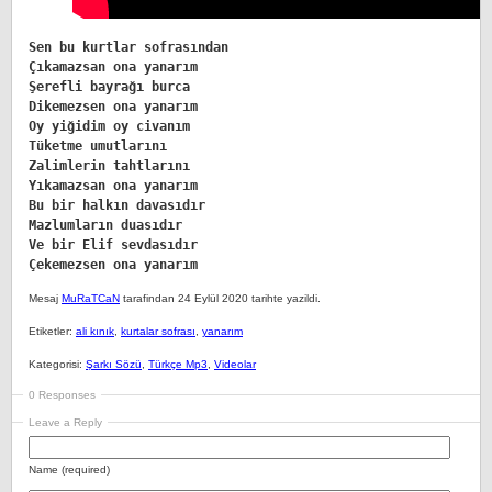
Sen bu kurtlar sofrasından 

Çıkamazsan ona yanarım 

Şerefli bayrağı burca 

Dikemezsen ona yanarım 

Oy yiğidim oy civanım 

Tüketme umutlarını 

Zalimlerin tahtlarını 

Yıkamazsan ona yanarım 

Bu bir halkın davasıdır 

Mazlumların duasıdır 

Ve bir Elif sevdasıdır 

Çekemezsen ona yanarım
Mesaj
MuRaTCaN
tarafindan 24 Eylül 2020 tarihte yazildi.
Etiketler:
ali kınık
,
kurtalar sofrası
,
yanarım
Kategorisi:
Şarkı Sözü
,
Türkçe Mp3
,
Videolar
0 Responses
Leave a Reply
Name (required)