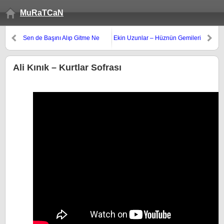
MuRaTCaN
Sen de Başını Alıp Gitme Ne
Ekin Uzunlar – Hüznün Gemileri
Olur
Ali Kınık – Kurtlar Sofrası