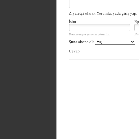
Ziyaretçi olarak Yorumla, yada giriş yap:
İsim
Ep
Yorumunuzun yanında gösterilir.
Her
Şuna abone ol:
Cevap