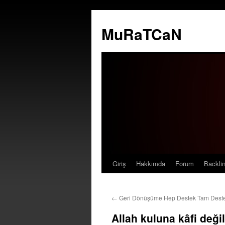
MuRaTCaN
Giriş
Hakkımda
Forum
Backli
İçeriğe
atla
←
Geri Dönüşüme Hep Destek Tam Dest
Allah kuluna kâfi deği