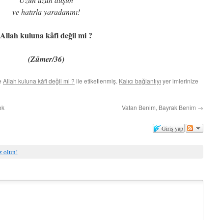
ve hatırla yaradanını!
Allah kuluna kâfi değil mi ?
(Zümer/36)
ve
Allah kuluna kâfi değil mi ?
ile etiketlenmiş.
Kalıcı bağlantıyı
yer imlerinize
ek
Vatan Benim, Bayrak Benim
→
Giriş yap
iz olun!