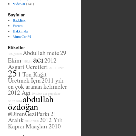
Videolar
(141)
Sayfalar
Backlink
Forum
Hakkımda
MuratCan25
Etiketler
Abdullah mete
29
366 günüm
acı
Ekim
2012
14Ekim
Asgari Ücretleri
20-12-1999
25
1 Ton Kağıt
Üretmek İçin
2011 yılı
en çok aranan kelimeler
2012 Agi
29 şubat
acı gerçekler
abdullah
20.02.2014
özdoğan
#DirenGeziParkı
21
Aralık
2012 Yılı
20.02.2008
Kapıcı Maaşları
2010