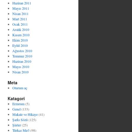
Haziran 2011
Mayıs 2011
Nisan 2011
Mart 2011
Ocak 2011
Aralık 2010
Kasım 2010
Ekim 2010
Eylül 2010
Ağustos 2010
Temmuz 2010
Haziran 2010
Mayıs 2010
Nisan 2010
Meta
Oturum aç
Katagori
Erzurum
(5)
Genel
(133)
Makale ve Hikaye
(41)
Şarkı Sözü
(125)
Şiirler
(25)
Türkçe Mp3
(98)