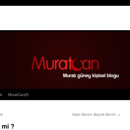
nk
MuratCan25
ek
Vatan Benim, Bayrak Benim
→
l mi ?