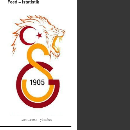
Feed – İstatistik
мυяαт¢αи - yirmibeş