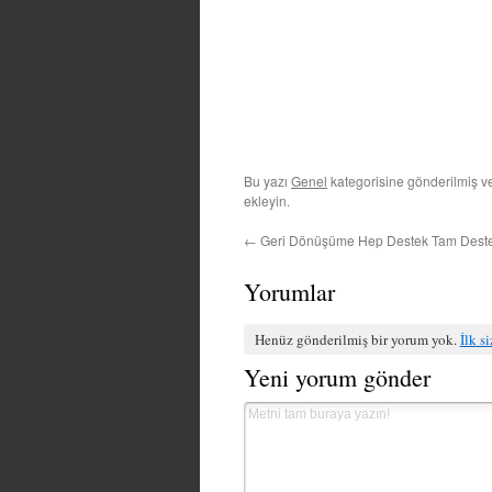
Bu yazı
Genel
kategorisine gönderilmiş 
ekleyin.
←
Geri Dönüşüme Hep Destek Tam Dest
Yorumlar
Henüz gönderilmiş bir yorum yok.
İlk s
Yeni yorum gönder