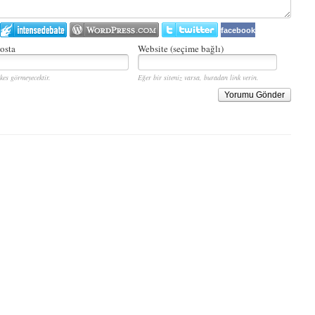
facebook
osta
Website (seçime bağlı)
kes görmeyecektir.
Eğer bir siteniz varsa, buradan link verin.
Yorumu Gönder