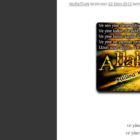
MuRaTCaN
tarafından
22 Ekim 2012
tari
ve yin
ve yine