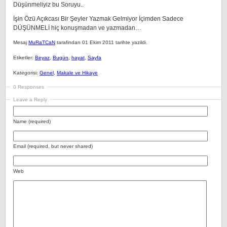
Düşünmeliyiz bu Soruyu..
İşin Özü Açıkcası Bir Şeyler Yazmak Gelmiyor İçimden Sadece
DÜŞÜNMELİ hiç konuşmadan ve yazmadan…
Mesaj
MuRaTCaN
tarafindan 01 Ekim 2011 tarihte yazildi.
Etiketler:
Beyaz
,
Bugün
,
hayat
,
Sayfa
Kategorisi:
Genel
,
Makale ve Hikaye
0 Responses
Leave a Reply
Name (required)
Email (required, but never shared)
Web