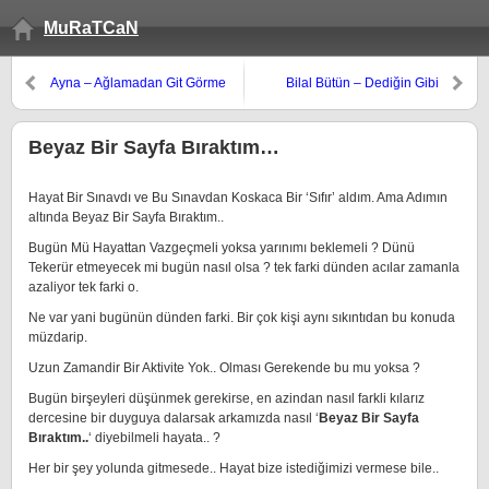
MuRaTCaN
Ayna – Ağlamadan Git Görme
Bilal Bütün – Dediğin Gibi
Gözyaşlarımı
Beyaz Bir Sayfa Bıraktım…
Hayat Bir Sınavdı ve Bu Sınavdan Koskaca Bir ‘Sıfır’ aldım. Ama Adımın
altında Beyaz Bir Sayfa Bıraktım..
Bugün Mü Hayattan Vazgeçmeli yoksa yarınımı beklemeli ? Dünü
Tekerür etmeyecek mi bugün nasıl olsa ? tek farki dünden acılar zamanla
azaliyor tek farki o.
Ne var yani bugünün dünden farki. Bir çok kişi aynı sıkıntıdan bu konuda
müzdarip.
Uzun Zamandir Bir Aktivite Yok.. Olması Gerekende bu mu yoksa ?
Bugün birşeyleri düşünmek gerekirse, en azindan nasıl farkli kılarız
dercesine bir duyguya dalarsak arkamızda nasıl ‘
Beyaz Bir Sayfa
Bıraktım..
‘ diyebilmeli hayata.. ?
Her bir şey yolunda gitmesede.. Hayat bize istediğimizi vermese bile..