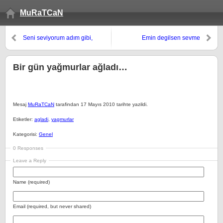
MuRaTCaN
Seni seviyorum adım gibi,
Emin degilsen sevme
yüreğim gibi, tarih gibi
Bir gün yağmurlar ağladı…
Mesaj
MuRaTCaN
tarafindan 17 Mayıs 2010 tarihte yazildi.
Etiketler:
agladi
,
yagmurlar
Kategorisi:
Genel
0 Responses
Leave a Reply
Name (required)
Email (required, but never shared)