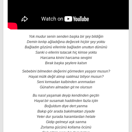
Yok mudur senin senden başka bir şey bildiğin
Demin kırılıp ağladığına değecek hiçbir şey yoktu
Bağladın gözünü ellerinle bağladın unuttun dününü
Sanki o ellerini tutacak hiç kimse yoktu
Harcama kinini harcama sevgini
Bırak başka şeylere kalsın
Sebebini bilmeden değerini görmeden yaşıyor musun?
Hayat mülk değil alınıp satılmaz biliyor musun?
Seni kırmadan kalbinden arınmadan
Günahını almadan git ne olursun
Bu nasıl yaşamak deyip kendinden geçtin
Hayat bir susamak haddinden fazla içtin
Boğuldum diye dert yanma
Bakıp gör arada bakılmaktan ziyade
Yeter dur şurada haramlardan helale
Gidip gelmeyi aşk sanma
Zorlama gücünü kollama öcünü