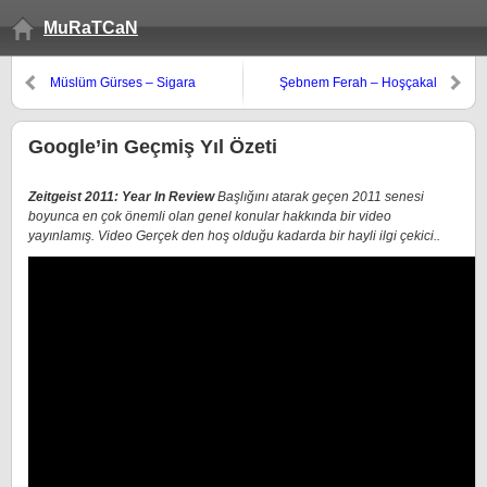
MuRaTCaN
Müslüm Gürses – Sigara
Şebnem Ferah – Hoşçakal
Google’in Geçmiş Yıl Özeti
Zeitgeist 2011: Year In Review
Başlığını atarak geçen 2011 senesi
boyunca en çok önemli olan genel konular hakkında bir video
yayınlamış. Video Gerçek den hoş olduğu kadarda bir hayli ilgi çekici..