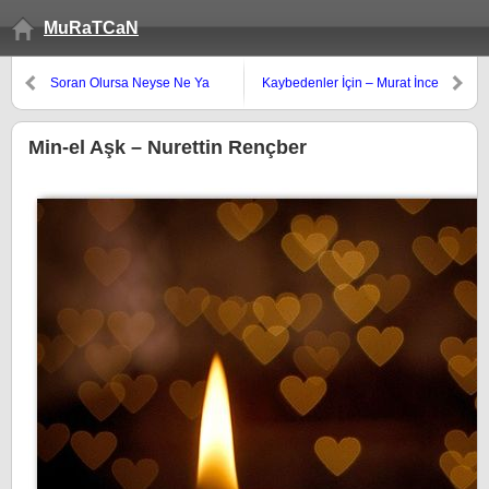
MuRaTCaN
Soran Olursa Neyse Ne Ya
Kaybedenler İçin – Murat İnce
Gören Olursa ?
Min-el Aşk – Nurettin Rençber