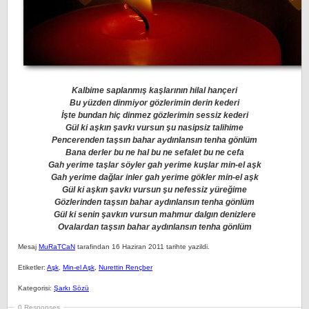
Kalbime saplanmış kaşlarının hilal hançeri
Bu yüzden dinmiyor gözlerimin derin kederi
İşte bundan hiç dinmez gözlerimin sessiz kederi
Gül ki aşkın şavkı vursun şu nasipsiz talihime
Pencerenden taşsın bahar aydınlansın tenha gönlüm
Bana derler bu ne hal bu ne sefalet bu ne cefa
Gah yerime taşlar söyler gah yerime kuşlar min-el aşk
Gah yerime dağlar inler gah yerime gökler min-el aşk
Gül ki aşkın şavkı vursun şu nefessiz yüreğime
Gözlerinden taşsın bahar aydınlansın tenha gönlüm
Gül ki senin şavkın vursun mahmur dalgın denizlere
Ovalardan taşsın bahar aydınlansın tenha gönlüm
Mesaj
MuRaTCaN
tarafindan 16 Haziran 2011 tarihte yazildi.
Etiketler:
Aşk
,
Min-el Aşk
,
Nurettin Rençber
Kategorisi:
Şarkı Sözü
0 Responses