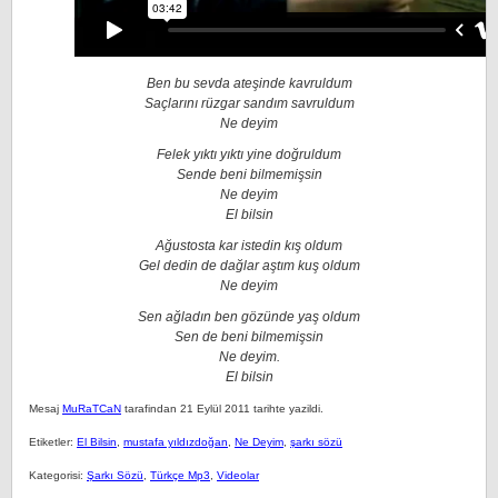
Ben bu sevda ateşinde kavruldum
Saçlarını rüzgar sandım savruldum
Ne deyim
Felek yıktı yıktı yine doğruldum
Sende beni bilmemişsin
Ne deyim
El bilsin
Ağustosta kar istedin kış oldum
Gel dedin de dağlar aştım kuş oldum
Ne deyim
Sen ağladın ben gözünde yaş oldum
Sen de beni bilmemişsin
Ne deyim.
El bilsin
Mesaj
MuRaTCaN
tarafindan 21 Eylül 2011 tarihte yazildi.
Etiketler:
El Bilsin
,
mustafa yıldızdoğan
,
Ne Deyim
,
şarkı sözü
Kategorisi:
Şarkı Sözü
,
Türkçe Mp3
,
Videolar