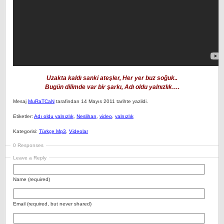
Uzakta kaldı sanki ateşler, Her yer buz soğuk..
Bugün dilimde var bir şarkı, Adı oldu yalnızlık….
Mesaj
MuRaTCaN
tarafindan 14 Mayıs 2011 tarihte yazildi.
Etiketler:
Adı oldu yalnızlık
,
Neslihan
,
video
,
yalnızlık
Kategorisi:
Türkçe Mp3
,
Videolar
0 Responses
Leave a Reply
Name (required)
Email (required, but never shared)