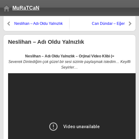
MuRaTCaN
Neslihan – Adı Oldu Yalnızlık
Can Dündar – Eğer
Neslihan – Adı Oldu Yalnızlık
Neslihan – Adı Oldu Yalnızlık – Orjinal Video Klibi (=
Severek Dinlediğim çok güzel bir sesi sizinle paylaşmak istedim… Keyifli
Seyirler…