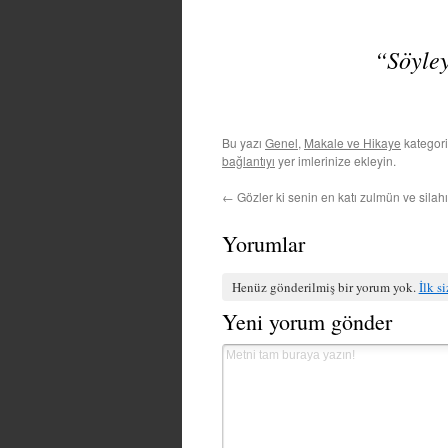
“Söyley
Bu yazı
Genel
,
Makale ve Hikaye
kategori
bağlantıyı
yer imlerinize ekleyin.
←
Gözler ki senin en katı zulmün ve sila
Yorumlar
Henüz gönderilmiş bir yorum yok.
İlk s
Yeni yorum gönder