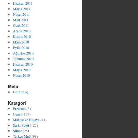
Haziran 2011
Mayıs 2011
Nisan 2011
Mart 2011
Ocak 2011
Aralık 2010
Kasım 2010
Ekim 2010
Eylül 2010
Ağustos 2010
Temmuz 2010
Haziran 2010
Mayıs 2010
Nisan 2010
Meta
Oturum aç
Katagori
Erzurum
(5)
Genel
(133)
Makale ve Hikaye
(41)
Şarkı Sözü
(125)
Şiirler
(25)
Türkçe Mp3
(98)