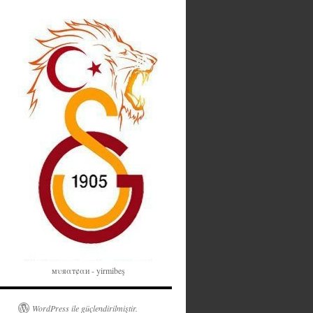
мυяαт¢αи - yirmibeş
WordPress ile güçlendirilmiştir.