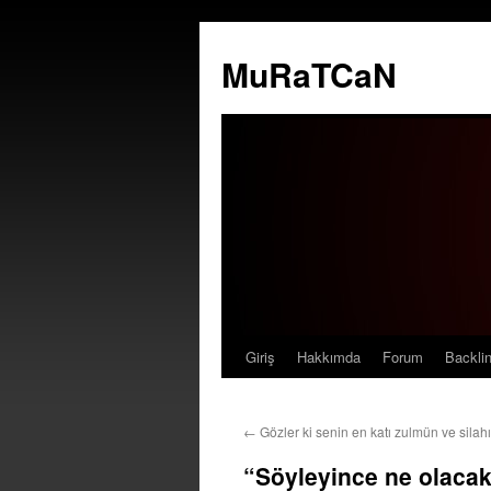
MuRaTCaN
Giriş
Hakkımda
Forum
Backli
İçeriğe
atla
←
Gözler ki senin en katı zulmün ve sila
“Söyleyince ne olacak