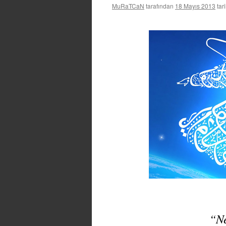
MuRaTCaN
tarafından
18 Mayıs 2013
tar
“Ne