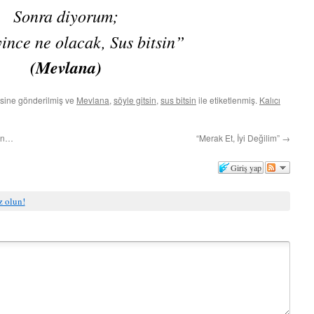
Sonra diyorum;
ince ne olacak, Sus bitsin”
(Mevlana)
sine gönderilmiş ve
Mevlana
,
söyle gitsin
,
sus bitsin
ile etiketlenmiş.
Kalıcı
hın…
“Merak Et, İyi Değilim”
→
Giriş yap
iz olun!