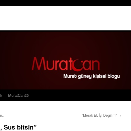
nk
MuratCan25
hın…
“Merak Et, İyi Değilim”
→
, Sus bitsin”