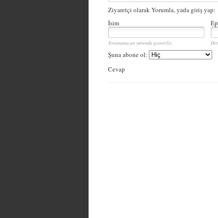
Ziyaretçi olarak Yorumla, yada giriş yap:
İsim
Ep
Yorumunuzun yanında gösterilir.
Her
Şuna abone ol:
Cevap