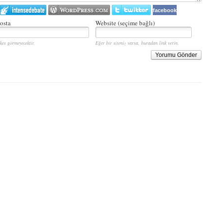
facebook
osta
Website (seçime bağlı)
kes görmeyecektir.
Eğer bir siteniz varsa, buradan link verin.
Yorumu Gönder