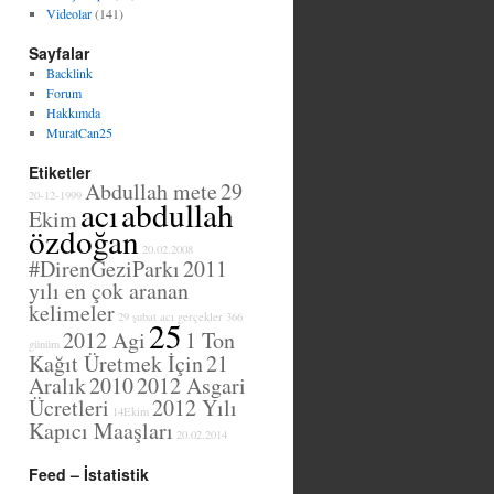
Videolar
(141)
Sayfalar
Backlink
Forum
Hakkımda
MuratCan25
Etiketler
Abdullah mete
29
20-12-1999
acı
abdullah
Ekim
özdoğan
20.02.2008
#DirenGeziParkı
2011
yılı en çok aranan
kelimeler
29 şubat
acı gerçekler
366
25
2012 Agi
1 Ton
günüm
Kağıt Üretmek İçin
21
Aralık
2010
2012 Asgari
Ücretleri
2012 Yılı
14Ekim
Kapıcı Maaşları
20.02.2014
Feed – İstatistik