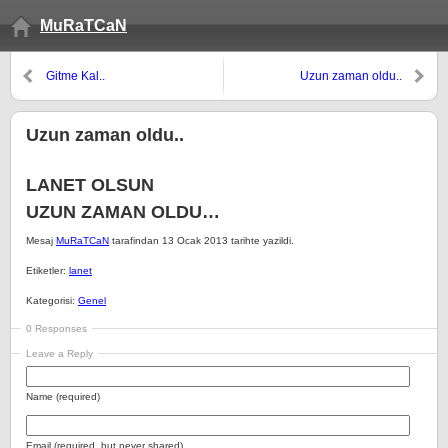
MuRaTCaN
Gitme Kal..
Uzun zaman oldu..
Uzun zaman oldu..
LANET OLSUN
UZUN ZAMAN OLDU…
Mesaj
MuRaTCaN
tarafindan 13 Ocak 2013 tarihte yazildi.
Etiketler:
lanet
Kategorisi:
Genel
0 Responses
Leave a Reply
Name (required)
Email (required, but never shared)