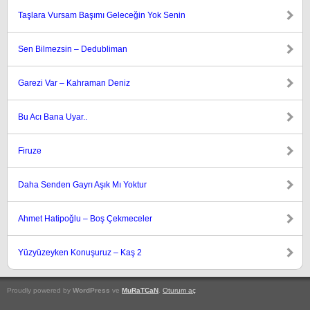
Taşlara Vursam Başımı Geleceğin Yok Senin
Sen Bilmezsin – Dedubliman
Garezi Var – Kahraman Deniz
Bu Acı Bana Uyar..
Firuze
Daha Senden Gayrı Aşık Mı Yoktur
Ahmet Hatipoğlu – Boş Çekmeceler
Yüzyüzeyken Konuşuruz – Kaş 2
Proudly powered by
WordPress
ve
MuRaTCaN
.
Oturum aç