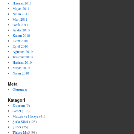
Haziran 2011
Mayıs 2011
Nisan 2011
Mart 2011
Ocak 2011
Aralık 2010
Kasım 2010
Ekim 2010
Eylül 2010
Ağustos 2010
Temmuz 2010
Haziran 2010
Mayıs 2010
Nisan 2010
Meta
Oturum aç
Katagori
Erzurum
(5)
Genel
(133)
Makale ve Hikaye
(41)
Şarkı Sözü
(125)
Şiirler
(25)
Türkçe Mp3
(98)