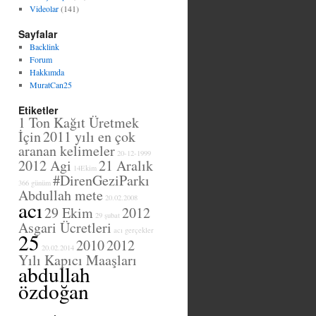
Videolar
(141)
Sayfalar
Backlink
Forum
Hakkımda
MuratCan25
Etiketler
1 Ton Kağıt Üretmek
İçin
2011 yılı en çok
aranan kelimeler
20-12-1999
2012 Agi
21 Aralık
14Ekim
#DirenGeziParkı
366 günüm
Abdullah mete
20.02.2008
acı
29 Ekim
2012
29 şubat
Asgari Ücretleri
acı gerçekler
25
2010
2012
20.02.2014
Yılı Kapıcı Maaşları
abdullah
özdoğan