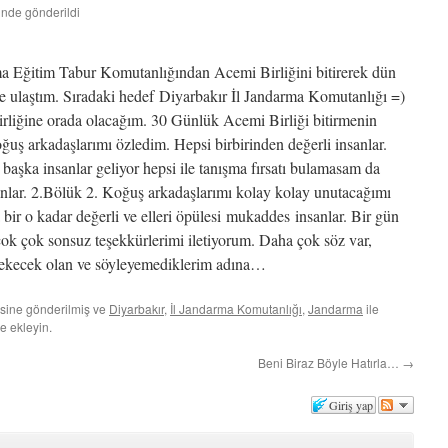
hinde gönderildi
rma Eğitim Tabur Komutanlığından Acemi Birliğini bitirerek dün
 ulaştım. Sıradaki hedef Diyarbakır İl Jandarma Komutanlığı =)
rliğine orada olacağım. 30 Günlük Acemi Birliği bitirmenin
ğuş arkadaşlarımı özledim. Hepsi birbirinden değerli insanlar.
başka insanlar geliyor hepsi ile tanışma fırsatı bulamasam da
anlar. 2.Bölük 2. Koğuş arkadaşlarımı kolay kolay unutacağımı
r o kadar değerli ve elleri öpülesi mukaddes insanlar. Bir gün
 çok çok sonsuz teşekkürlerimi iletiyorum. Daha çok söz var,
rekecek olan ve söyleyemediklerim adına…
sine gönderilmiş ve
Diyarbakır
,
İl Jandarma Komutanlığı
,
Jandarma
ile
e ekleyin.
Beni Biraz Böyle Hatırla…
→
Giriş yap