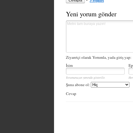
3 replies
Cevapla
Yeni yorum gönder
Ziyaretçi olarak Yorumla, yada giriş yap:
İsim
Ep
Yorumunuzun yanında gösterilir.
Her
Şuna abone ol:
Cevap