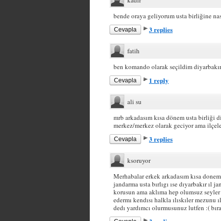
kadir
bende oraya geliyorum usta birliğine nas
3 replies
Cevapla
fatih
ben komando olarak seçildim diyarbakır 
1 reply
Cevapla
ali su
mrb arkadasım kısa dönem usta birliği di
merkez/merkez olarak geciyor ama ilçeler
3 replies
Cevapla
ksoruyor
Merhabalar erkek arkadasım kısa donem 
jandarma usta bırlıgı ıse dıyarbakır ıl 
korusun ama aklıma hep olumsuz seyler g
edermı kendısı halkla ılıskıler mezunu ı
dedı yardımcı olurmusunuz lutfen :( bır