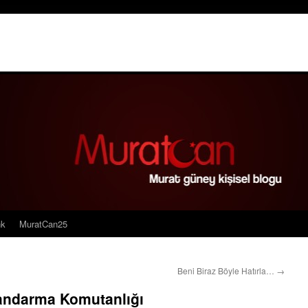
nk
MuratCan25
Beni Biraz Böyle Hatırla…
→
 Jandarma Komutanlığı