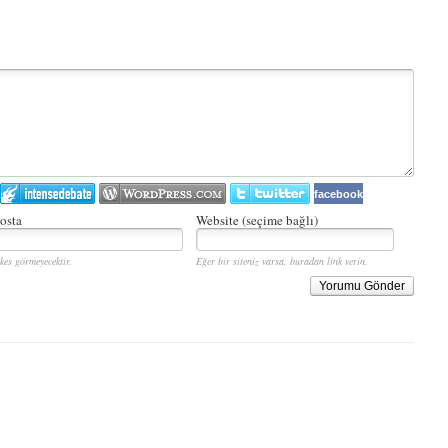
facebook
osta
Website (seçime bağlı)
kes görmeyecektir.
Eğer bir siteniz varsa, buradan link verin.
Yorumu Gönder