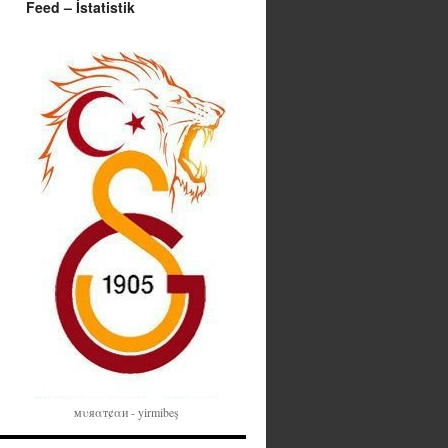
Feed – İstatistik
мυяαт¢αи - yirmibeş