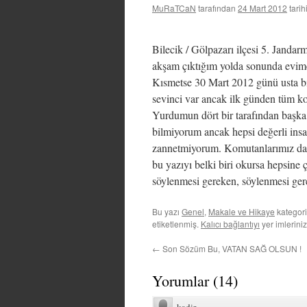
MuRaTCaN
tarafından
24 Mart 2012
tari
Bilecik / Gölpazarı ilçesi 5. Janda
akşam çıktığım yolda sonunda evime
Kısmetse 30 Mart 2012 günü usta bi
sevinci var ancak ilk günden tüm ko
Yurdumun dört bir tarafından başka 
bilmiyorum ancak hepsi değerli ins
zannetmiyorum. Komutanlarımız da bi
bu yazıyı belki biri okursa hepsine
söylenmesi gereken, söylenmesi ge
Bu yazı
Genel
,
Makale ve Hikaye
kategori
etiketlenmiş.
Kalıcı bağlantıyı
yer imleriniz
←
Son Sözüm Bu, VATAN SAĞ OLSUN !
Yorumlar
(
14
)