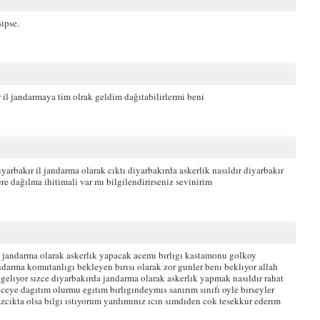
ipse.
il jandarmaya tim olrak geldim dağıtabilirlermi beni
yarbakır il jandarma olarak cıktı diyarbakırda askerlik nasıldır diyarbakır
e dağılma ihitimali var mı bilgilendirirseniz sevinirim
jandarma olarak askerlık yapacak acemı bırlıgı kastamonu golkoy
jandarma komutanlıgı bekleyen bırısı olarak zor gunler benı beklıyor allah
elıyor sızce dıyarbakırda jandarma olarak askerlık yapmak nasıldır rahat
lceye dagıtım olurmu egıtım bırlıgındeymıs sanırım sınıfı oyle bırseyler
azcıkta olsa bılgı ıstıyorum yardımınız ıcın sımdıden cok tesekkur ederım