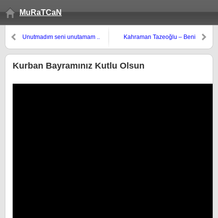
MuRaTCaN
Unutmadım seni unutamam ..
Kahraman Tazeoğlu – Beni
Güzel Hatırla
Kurban Bayramınız Kutlu Olsun