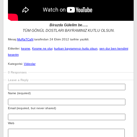
Birazda Gülelim be…..
TÜM GÖNÜL DOSTLARI BAYRAMINIZ KUTLU OLSUN.
Mesaj
MuRaTCaN
tarafindan 24 Ekim 2012 tarihte yazildi.
Etiketler:
kesme
,
Kesme ne olur
,
kurban bayramınızı kutlu olsun
,
sen dur ben kendimi
keserim
Kategorisi:
Videolar
0 Responses
Leave a Reply
Name (required)
Email (required, but never shared)
Web