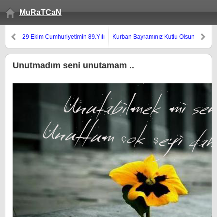
MuRaTCaN
29 Ekim Cumhuriyetimin 89.Yılı
Kurban Bayramınız Kutlu Olsun
Kutlu Olsun
Unutmadım seni unutamam ..