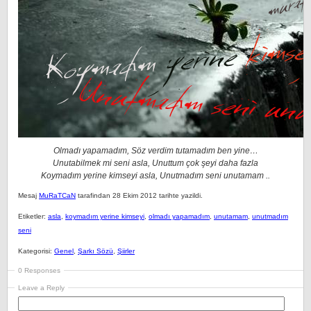
Olmadı yapamadım, Söz verdim tutamadım ben yine…
Unutabilmek mi seni asla, Unuttum çok şeyi daha fazla
Koymadım yerine kimseyi asla, Unutmadım seni unutamam ..
Mesaj
MuRaTCaN
tarafindan 28 Ekim 2012 tarihte yazildi.
Etiketler:
asla
,
koymadım yerine kimseyi
,
olmadı yapamadım
,
unutamam
,
unutmadım
seni
Kategorisi:
Genel
,
Şarkı Sözü
,
Şiirler
0 Responses
Leave a Reply