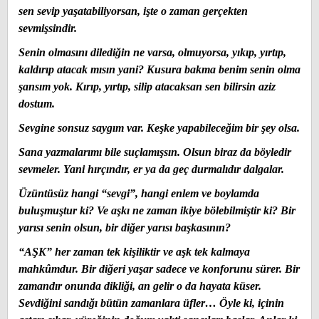
sen sevip yaşatabiliyorsan, işte o zaman gerçekten
sevmişsindir.
Senin olmasını dilediğin ne varsa, olmuyorsa, yıkıp, yırtıp,
kaldırıp atacak mısın yani? Kusura bakma benim senin olma
şansım yok. Kırıp, yırtıp, silip atacaksan sen bilirsin aziz
dostum.
Sevgine sonsuz saygım var. Keşke yapabileceğim bir şey olsa.
Sana yazmalarımı bile suçlamışsın. Olsun biraz da böyledir
sevmeler. Yani hırçındır, er ya da geç durmalıdır dalgalar.
Üzüntüsüz hangi “sevgi”, hangi enlem ve boylamda
buluşmuştur ki? Ve aşkı ne zaman ikiye bölebilmiştir ki? Bir
yarısı senin olsun, bir diğer yarısı başkasının?
“AŞK” her zaman tek kişiliktir ve aşk tek kalmaya
mahkûmdur. Bir diğeri yaşar sadece ve konforunu sürer. Bir
zamandır onunda dikliği, an gelir o da hayata küser.
Sevdiğini sandığı bütün zamanlara üfler… Öyle ki, içinin