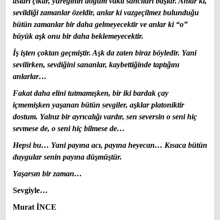
astarı çıkar, yüreğinin doğum vakti sancıları başlar. Anlar ki,
sevildiği zamanlar özeldir, anlar ki vazgeçilmez bulunduğu
bütün zamanlar bir daha gelmeyecektir ve anlar ki “o”
büyük aşk onu bir daha beklemeyecektir.
İş işten çoktan geçmiştir. Aşk da zaten biraz böyledir. Yani
sevilirken, sevdiğini sananlar, kaybettiğinde taptığını
anlarlar…
Fakat daha elini tutmamışken, bir iki bardak çay
içmemişken yaşanan bütün sevgiler, aşklar platoniktir
dostum. Yalnız bir ayrıcalığı vardır, sen seversin o seni hiç
sevmese de, o seni hiç bilmese de…
Hepsi bu… Yani payına acı, payına heyecan… Kısaca bütün
duygular senin payına düşmüştür.
Yaşarsın bir zaman…
Sevgiyle…
Murat İNCE