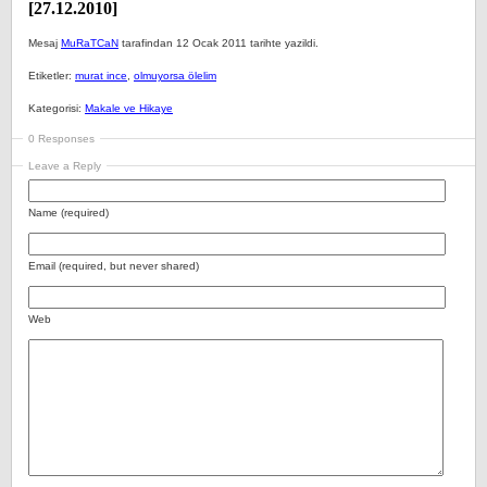
[27.12.2010]
Mesaj
MuRaTCaN
tarafindan 12 Ocak 2011 tarihte yazildi.
Etiketler:
murat ince
,
olmuyorsa ölelim
Kategorisi:
Makale ve Hikaye
0 Responses
Leave a Reply
Name (required)
Email (required, but never shared)
Web