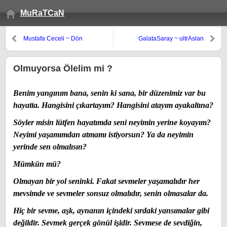
MuRaTCaN
Mustafa Ceceli ~ Dön
GalataSaray ~ ultrAslan
Olmuyorsa Ölelim mi ?
Benim yangınım bana, senin ki sana, bir düzenimiz var bu
hayatta. Hangisini çıkartayım? Hangisini atayım ayakaltına?
Söyler misin lütfen hayatımda seni neyimin yerine koyayım?
Neyimi yaşamımdan atmamı istiyorsun? Ya da neyimin
yerinde sen olmalısın?
Mümkün mü?
Olmayan bir yol seninki. Fakat sevmeler yaşamalıdır her
mevsimde ve sevmeler sonsuz olmalıdır, senin olmasalar da.
Hiç bir sevme, aşk, aynanın içindeki sırdaki yansımalar gibi
değildir. Sevmek gerçek gönül işidir. Sevmese de sevdiğin,