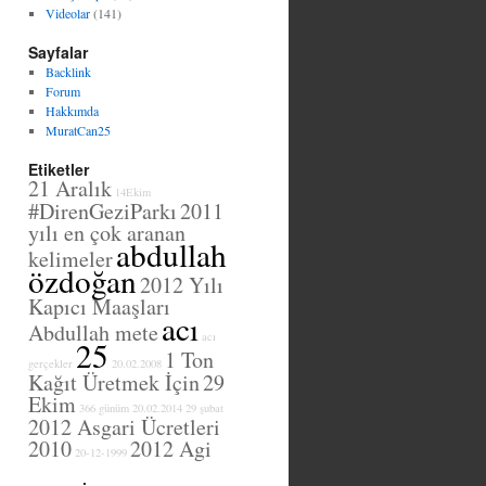
Videolar
(141)
Sayfalar
Backlink
Forum
Hakkımda
MuratCan25
Etiketler
21 Aralık
14Ekim
#DirenGeziParkı
2011
yılı en çok aranan
abdullah
kelimeler
özdoğan
2012 Yılı
Kapıcı Maaşları
acı
Abdullah mete
acı
25
1 Ton
gerçekler
20.02.2008
Kağıt Üretmek İçin
29
Ekim
366 günüm
20.02.2014
29 şubat
2012 Asgari Ücretleri
2010
2012 Agi
20-12-1999