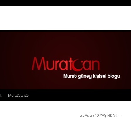
nk
MuratCan25
ultrAslan 10 YAŞINDA !
→