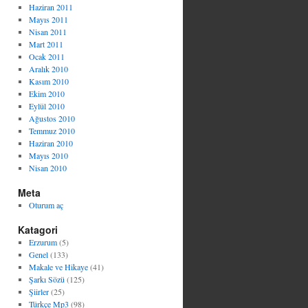
Haziran 2011
Mayıs 2011
Nisan 2011
Mart 2011
Ocak 2011
Aralık 2010
Kasım 2010
Ekim 2010
Eylül 2010
Ağustos 2010
Temmuz 2010
Haziran 2010
Mayıs 2010
Nisan 2010
Meta
Oturum aç
Katagori
Erzurum
(5)
Genel
(133)
Makale ve Hikaye
(41)
Şarkı Sözü
(125)
Şiirler
(25)
Türkçe Mp3
(98)