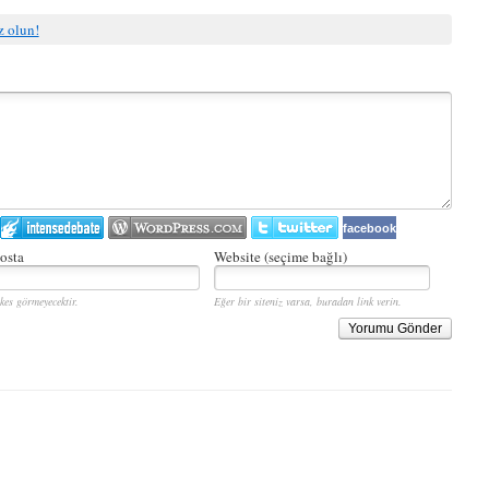
iz olun!
facebook
osta
Website (seçime bağlı)
kes görmeyecektir.
Eğer bir siteniz varsa, buradan link verin.
Yorumu Gönder