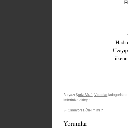
E
Hadi 
Uzayıp 
tükenm
Bu yazı
Şarkı Sözü
,
Videolar
kategorisine
imlerinize ekleyin.
←
Olmuyorsa Ölelim mi ?
Yorumlar