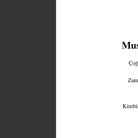
Mus
Çoğ
Zama
Kimbil