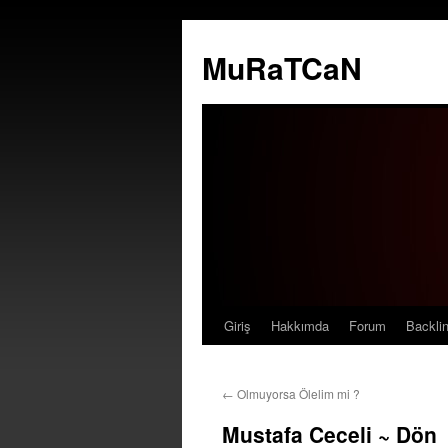
MuRaTCaN
Giriş
Hakkımda
Forum
Backli
İçeriğe
atla
←
Olmuyorsa Ölelim mi ?
Mustafa Ceceli ~ Dön