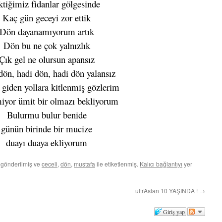
ktiğimiz fidanlar gölgesinde
Kaç gün geceyi zor ettik
Dön dayanamıyorum artık
Dön bu ne çok yalnızlık
Çık gel ne olursun apansız
dön, hadi dön, hadi dön yalansız
giden yollara kitlenmiş gözlerim
iyor ümit bir olmazı bekliyorum
Bulurmu bulur benide
günün birinde bir mucize
duayı duaya ekliyorum
 gönderilmiş ve
ceceli
,
dön
,
mustafa
ile etiketlenmiş.
Kalıcı bağlantıyı
yer
ultrAslan 10 YAŞINDA !
→
Giriş yap