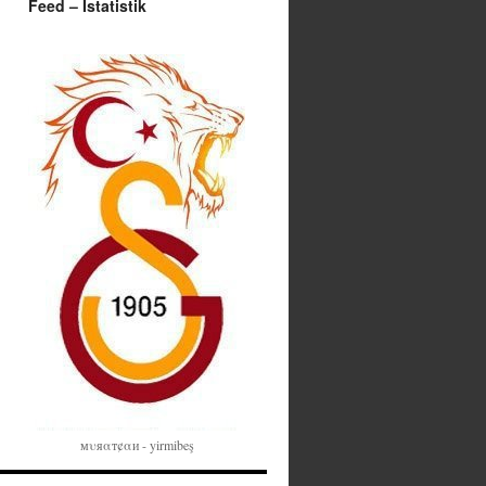
Feed – İstatistik
мυяαт¢αи - yirmibeş